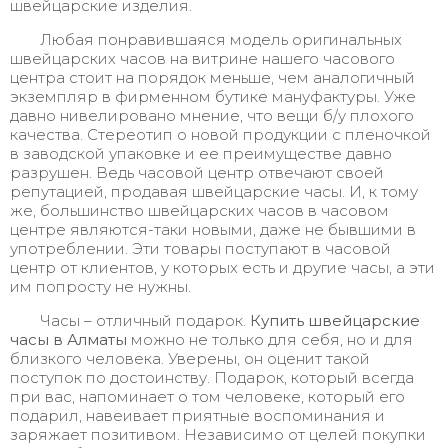
швейцарские изделия.
Любая понравившаяся модель оригинальных
швейцарских часов на витрине нашего часового
центра стоит на порядок меньше, чем аналогичный
экземпляр в фирменном бутике мануфактуры. Уже
давно нивелировано мнение, что вещи б/у плохого
качества. Стереотип о новой продукции с пленочкой
в заводской упаковке и ее преимуществе давно
разрушен. Ведь часовой центр отвечают своей
репутацией, продавая швейцарские часы. И, к тому
же, большинство швейцарских часов в часовом
центре являются-таки новыми, даже не бывшими в
употреблении. Эти товары поступают в часовой
центр от клиентов, у которых есть и другие часы, а эти
им попросту не нужны.
Часы – отличный подарок.
Купить швейцарские
часы в Алматы
можно не только для себя, но и для
близкого человека. Уверены, он оценит такой
поступок по достоинству. Подарок, который всегда
при вас, напоминает о том человеке, который его
подарил, навеивает приятные воспоминания и
заряжает позитивом. Независимо от целей покупки