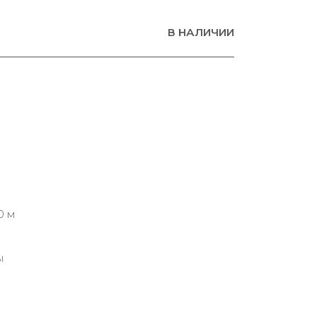
В НАЛИЧИИ
0 м
ы