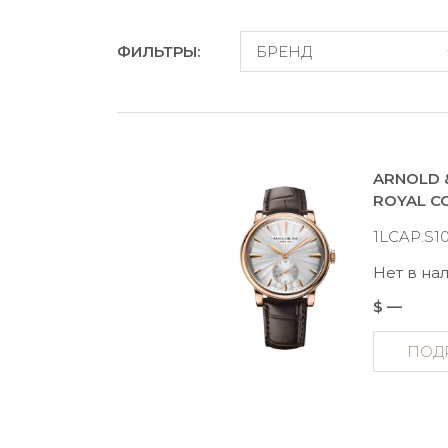
ФИЛЬТРЫ:
БРЕНД
ARNOLD 
1LCAP.S1
Нет в на
$ —
ПОД