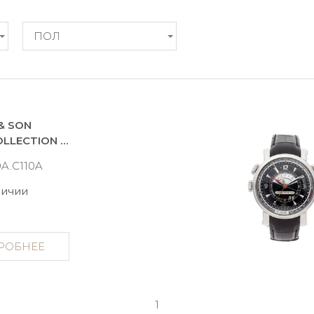
ПОЛ
& SON
ROYAL COLLECTION HMS1
0A.C110A
личии
РОБНЕЕ
1