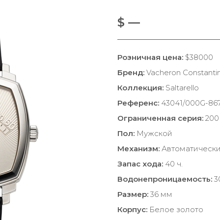
$ —
Розничная цена:
$38000
Бренд:
Vacheron Constanti
Коллекция:
Saltarello
Референс:
43041/000G-86
Ограниченная серия:
200 
Пол:
Мужской
Механизм:
Автоматическ
Запас хода:
40 ч.
Водонепроницаемость:
3
Размер:
36 мм
Корпус:
Белое золото