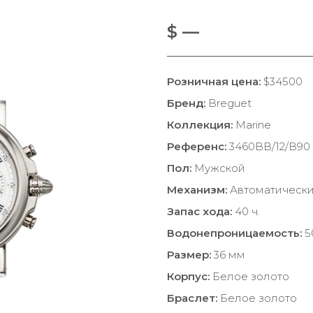
$ —
Розничная цена:
$34500
Бренд:
Breguet
Коллекция:
Marine
Референс:
3460BB/12/B90
Пол:
Мужской
Механизм:
Автоматическ
Запас хода:
40 ч.
Водонепроницаемость:
5
Размер:
36 мм
Корпус:
Белое золото
Браслет:
Белое золото